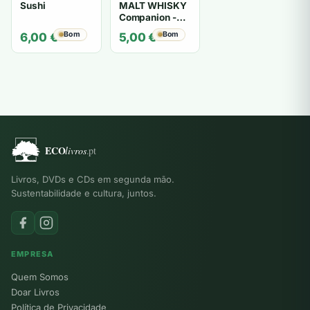
Sushi
MALT WHISKY
Companion -
MICHAEL
Bom
Bom
6,00
€
5,00
€
JACKSON
Livros, DVDs e CDs em segunda mão.
Sustentabilidade e cultura, juntos.
EMPRESA
Quem Somos
Doar Livros
Política de Privacidade