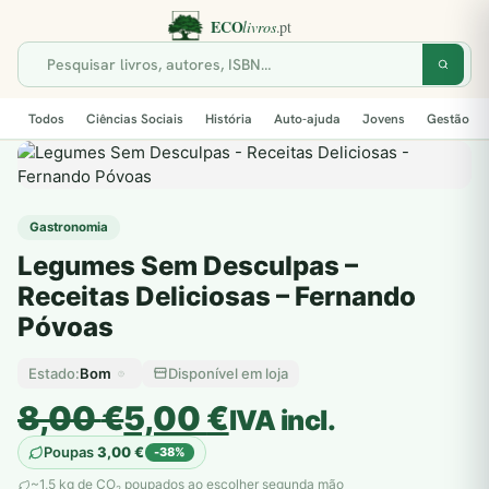
Todos
Ciências Sociais
História
Auto-ajuda
Jovens
Gestão
Gastronomia
Legumes Sem Desculpas –
Receitas Deliciosas – Fernando
Póvoas
Bom
Disponível em loja
Estado:
O
O
8,00
€
5,00
€
IVA incl.
preço
preço
Poupas
3,00
€
-38%
original
atual
~1,5 kg de CO
poupados ao escolher segunda mão