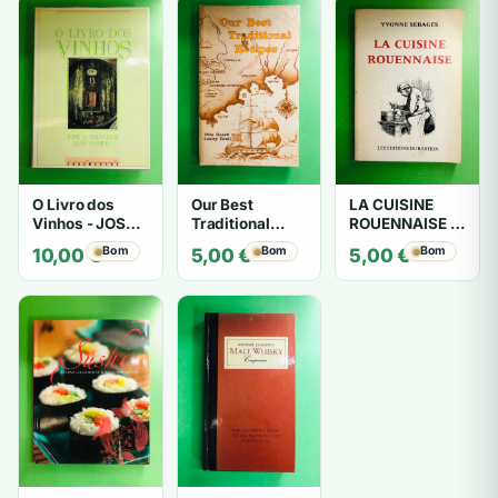
O Livro dos
Our Best
LA CUISINE
Vinhos - JOSÉ
Traditional
ROUENNAISE -
A. SALVADOR
Recipes - Vida
Yvonne
Bom
Bom
Bom
10,00
€
5,00
€
5,00
€
LUIZ RAMOS
Heard Lesley
Sebages
Faull