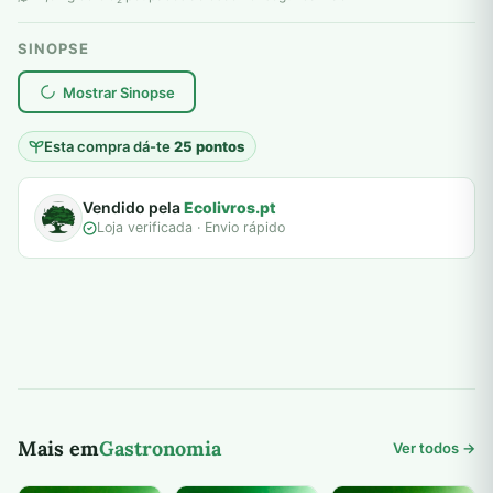
2
era:
é:
SINOPSE
8,00 €.
5,00 €.
plantar árvores reais
Mostrar Sinopse
Esta compra dá-te
25 pontos
Vendido pela
Ecolivros.pt
Loja verificada · Envio rápido
Mais em
Gastronomia
Ver todos →