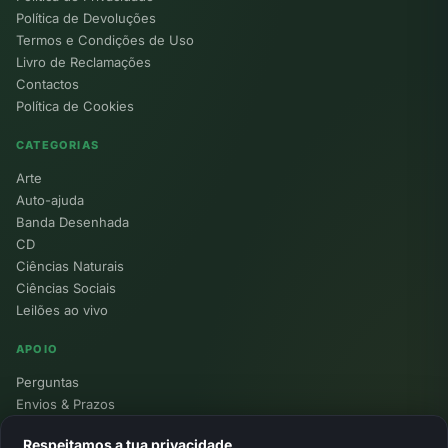
Política de Devoluções
Termos e Condições de Uso
Livro de Reclamações
Contactos
Política de Cookies
CATEGORIAS
Arte
Auto-ajuda
Banda Desenhada
CD
Ciências Naturais
Ciências Sociais
Leilões ao vivo
APOIO
Perguntas
Envios & Prazos
Pontos
Respeitamos a tua privacidade
Devoluções