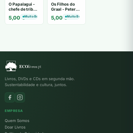
O Papalagui -
Os Filhos do
chefe de tribo
Graal - Peter
de tiavéa
Berling
Muito Bom
Muito Bom
5,00
€
5,00
€
Livros, DVDs e CDs em segunda mão.
Sustentabilidade e cultura, juntos.
EMPRESA
Quem Somos
Doar Livros