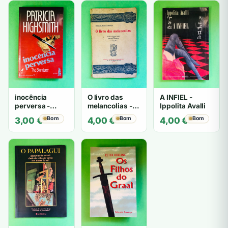
inocência
O livro das
A INFIEL -
perversa -
melancolias -
Ippolita Avalli
PATRICIA
Paulo
Bom
Bom
Bom
3,00
€
4,00
€
4,00
€
HIGHSMITH
Mantegazza