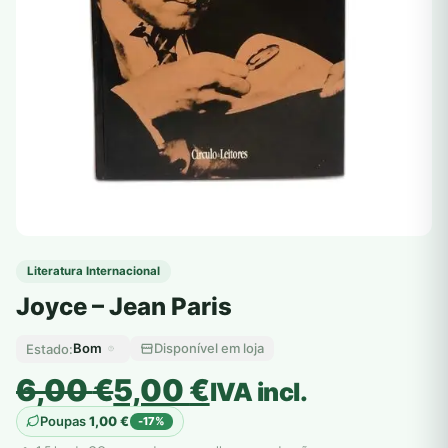
Literatura Internacional
Joyce – Jean Paris
Bom
Disponível em loja
Estado:
O
O
6,00
€
5,00
€
IVA incl.
preço
preço
Poupas
1,00
€
-17%