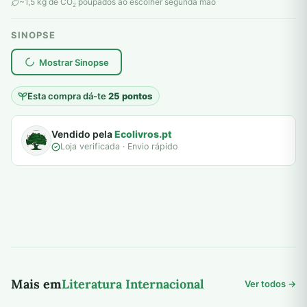
original
atual
~1,5 kg de CO
poupados ao escolher segunda mão
2
era:
é:
SINOPSE
6,00 €.
5,00 €.
plantar árvores reais
Mostrar Sinopse
Esta compra dá-te
25 pontos
Vendido pela
Ecolivros.pt
Loja verificada · Envio rápido
Mais em
Literatura Internacional
Ver todos →