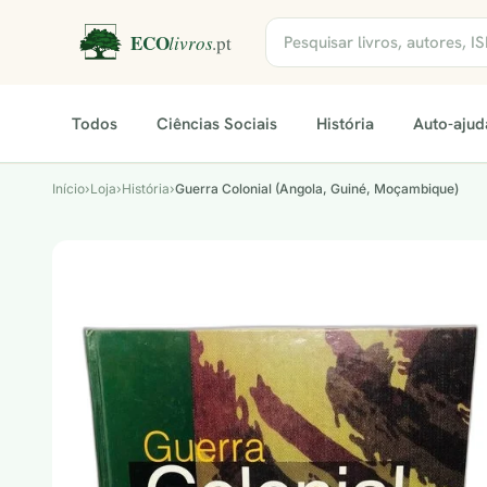
Todos
Ciências Sociais
História
Auto-ajud
Início
›
Loja
›
História
›
Guerra Colonial (Angola, Guiné, Moçambique)