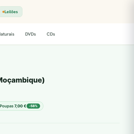
Leilões
aturais
DVDs
CDs
 Moçambique)
Poupas
7,00
€
-58%