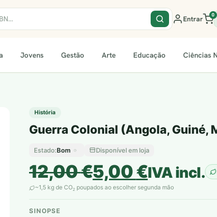
0
Entrar
a
Jovens
Gestão
Arte
Educação
Ciências N
História
Guerra Colonial (Angola, Guiné,
Bom
Disponível em loja
Estado:
O
O
12,00
€
5,00
€
IVA incl.
preço
preço
~1,5 kg de CO
poupados ao escolher segunda mão
2
original
atual
SINOPSE
plantar árvores reais