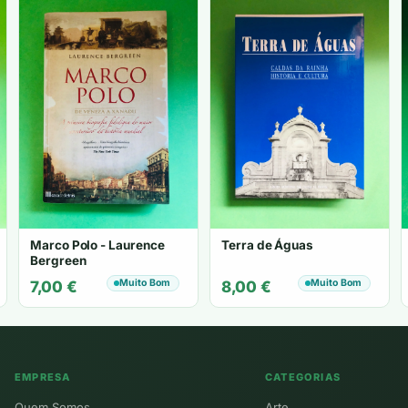
Marco Polo - Laurence
Terra de Águas
Bergreen
Muito Bom
Muito Bom
7,00
€
8,00
€
EMPRESA
CATEGORIAS
Quem Somos
Arte