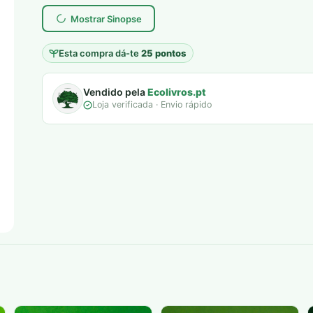
era:
é:
Mostrar Sinopse
12,00 €.
5,00 €.
Esta compra dá-te
25 pontos
Vendido pela
Ecolivros.pt
Loja verificada · Envio rápido