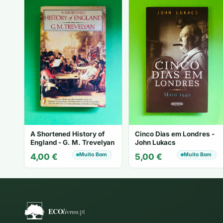
A Shortened History of
Cinco Dias em Londres -
England - G. M. Trevelyan
John Lukacs
Muito Bom
Muito Bom
4,00
€
5,00
€