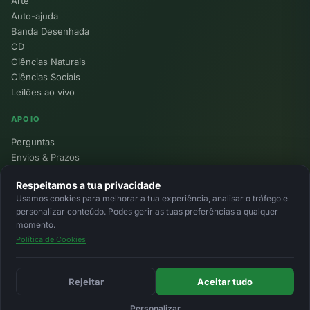
Arte
Auto-ajuda
Banda Desenhada
CD
Ciências Naturais
Ciências Sociais
Leilões ao vivo
APOIO
Perguntas
Envios & Prazos
Pontos
Respeitamos a tua privacidade
Devoluções
Usamos cookies para melhorar a tua experiência, analisar o tráfego e
Minha Conta
personalizar conteúdo. Podes gerir as tuas preferências a qualquer
momento.
Política de Cookies
© 2026 Ecolivros. Todos os direitos reservados.
Privacidade
Termos
Cookies
MB
MB Way
Cartão
Rejeitar
Aceitar tudo
Personalizar