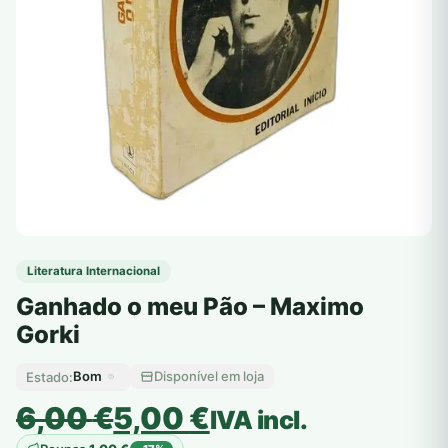
Literatura Internacional
Ganhado o meu Pão – Maximo
Gorki
Bom
Disponível em loja
Estado:
O
O
6,00
€
5,00
€
IVA incl.
preço
preço