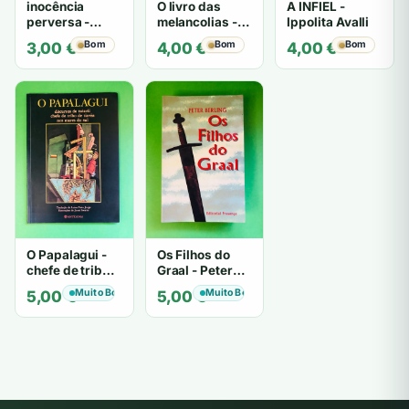
inocência
O livro das
A INFIEL -
perversa -
melancolias -
Ippolita Avalli
PATRICIA
Paulo
Bom
Bom
Bom
3,00
€
4,00
€
4,00
€
HIGHSMITH
Mantegazza
O Papalagui -
Os Filhos do
chefe de tribo
Graal - Peter
de tiavéa
Berling
Muito Bom
Muito Bom
5,00
€
5,00
€