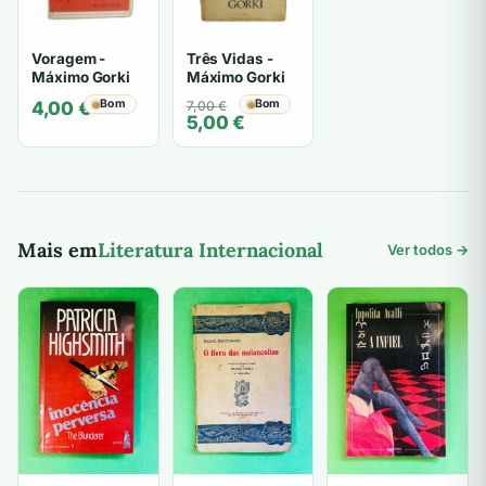
Três Vidas -
Voragem -
Máximo Gorki
Máximo Gorki
O
O
Bom
Bom
7,00
€
4,00
€
5,00
€
preço
preço
original
atual
era:
é:
7,00 €.
5,00 €.
Mais em
Literatura Internacional
Ver todos →