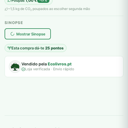
Poupas
1,00
€
-17%
original
atual
~1,5 kg de CO
poupados ao escolher segunda mão
2
era:
é:
SINOPSE
6,00 €.
5,00 €.
plantar árvores reais
Mostrar Sinopse
Esta compra dá-te
25 pontos
Vendido pela
Ecolivros.pt
Loja verificada · Envio rápido