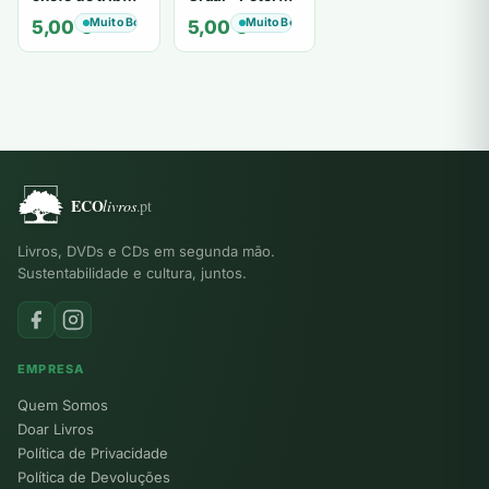
de tiavéa
Berling
Muito Bom
Muito Bom
5,00
€
5,00
€
Livros, DVDs e CDs em segunda mão.
Sustentabilidade e cultura, juntos.
EMPRESA
Quem Somos
Doar Livros
Política de Privacidade
Política de Devoluções