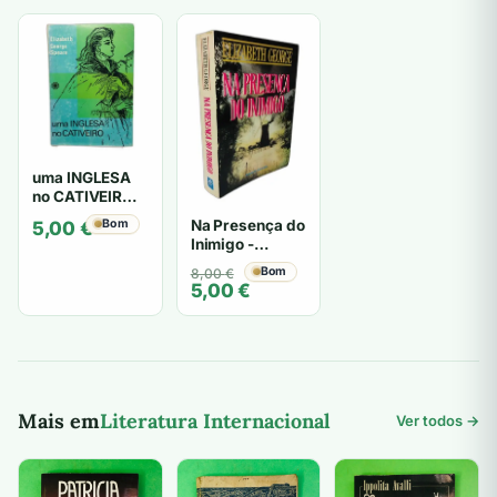
uma INGLESA
no CATIVEIRO -
Elizabeth
Na Presença do
Bom
5,00
€
George Speare
Inimigo -
Elizabeth
O
O
Bom
8,00
€
George
5,00
€
preço
preço
original
atual
era:
é:
8,00 €.
5,00 €.
Mais em
Literatura Internacional
Ver todos →