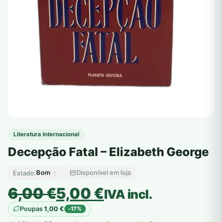
Literatura Internacional
Decepção Fatal – Elizabeth George
Bom
Disponível em loja
Estado:
O
O
6,00
€
5,00
€
IVA incl.
preço
preço
Poupas
1,00
€
-17%