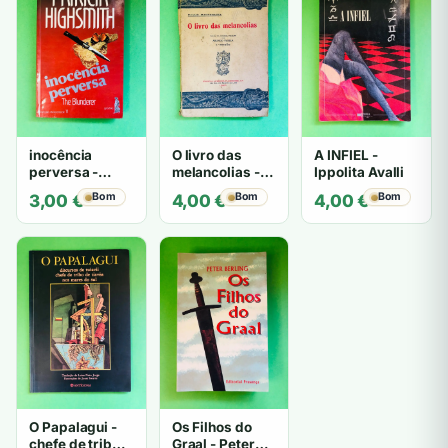
inocência
O livro das
A INFIEL -
perversa -
melancolias -
Ippolita Avalli
PATRICIA
Paulo
Bom
Bom
Bom
3,00
€
4,00
€
4,00
€
HIGHSMITH
Mantegazza
O Papalagui -
Os Filhos do
chefe de tribo
Graal - Peter