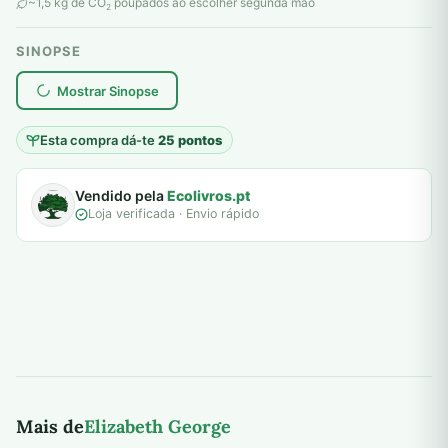
original
atual
~1,5 kg de CO
poupados ao escolher segunda mão
2
era:
é:
SINOPSE
6,00 €.
5,00 €.
plantar árvores reais
Mostrar Sinopse
Esta compra dá-te
25 pontos
Vendido pela
Ecolivros.pt
Loja verificada · Envio rápido
Mais de
Elizabeth George