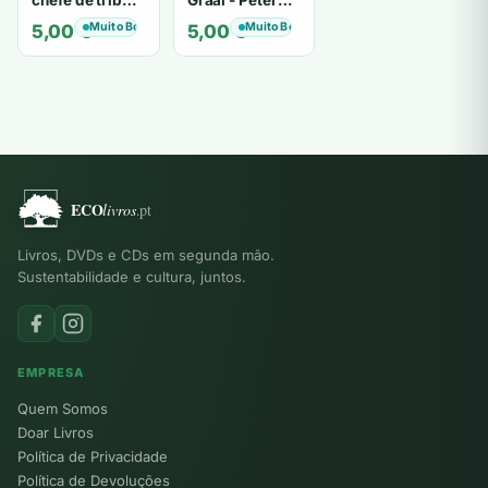
chefe de tribo
Graal - Peter
de tiavéa
Berling
Muito Bom
Muito Bom
5,00
€
5,00
€
Livros, DVDs e CDs em segunda mão.
Sustentabilidade e cultura, juntos.
EMPRESA
Quem Somos
Doar Livros
Política de Privacidade
Política de Devoluções