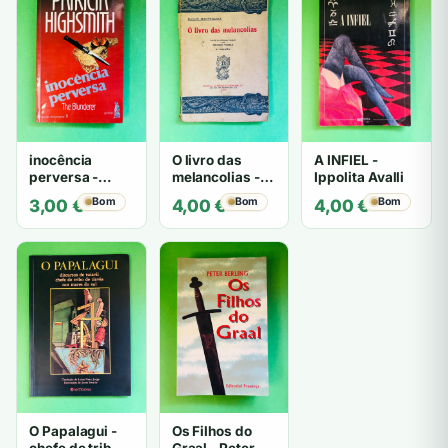
inocência
O livro das
A INFIEL -
perversa -
melancolias -
Ippolita Avalli
PATRICIA
Paulo
Bom
Bom
Bom
3,00
€
4,00
€
4,00
€
HIGHSMITH
Mantegazza
O Papalagui -
Os Filhos do