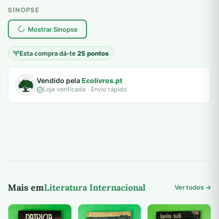
SINOPSE
plantar árvores reais
Mostrar Sinopse
Esta compra dá-te
25 pontos
Vendido pela
Ecolivros.pt
Loja verificada · Envio rápido
Mais em
Literatura Internacional
Ver todos →