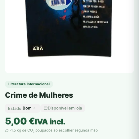
Literatura Internacional
Crime de Mulheres
Bom
Disponível em loja
Estado:
5,00
€
IVA incl.
~1,5 kg de CO
poupados ao escolher segunda mão
2