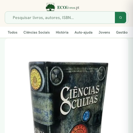
Todos
Ciências Sociais
História
Auto-ajuda
Jovens
Gestão