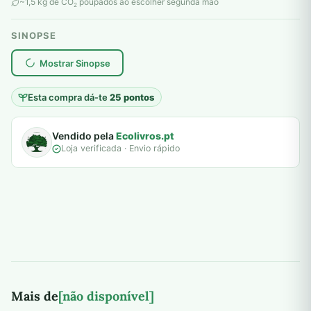
original
atual
~1,5 kg de CO
poupados ao escolher segunda mão
2
era:
é:
SINOPSE
16,00 €.
5,00 €.
plantar árvores reais
Mostrar Sinopse
Esta compra dá-te
25 pontos
Vendido pela
Ecolivros.pt
Loja verificada · Envio rápido
Mais de
[não disponível]