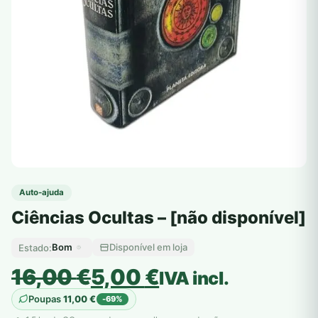
Auto-ajuda
Ciências Ocultas – [não disponível]
Bom
Disponível em loja
Estado:
O
O
16,00
€
5,00
€
IVA incl.
preço
preço
Poupas
11,00
€
-69%