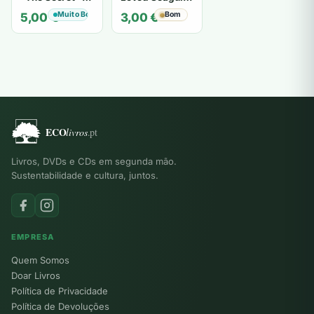
Segredo de "O
- OSHO
Muito Bom
Bom
5,00
€
3,00
€
Segredo" -
Karen Kelly
Livros, DVDs e CDs em segunda mão.
Sustentabilidade e cultura, juntos.
EMPRESA
Quem Somos
Doar Livros
Política de Privacidade
Política de Devoluções