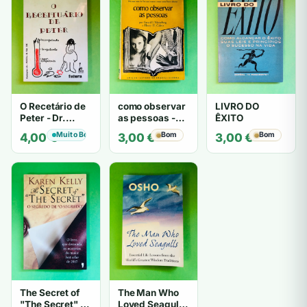
O Recetário de
como observar
LIVRO DO
Peter - Dr.
as pessoas -
ÊXITO
Laurence J.
Gerard I.
Muito Bom
Bom
Bom
4,00
€
3,00
€
3,00
€
Peter
Nierenberg e
Henry H. Calero
The Secret of
The Man Who
"The Secret" O
Loved Seagulls