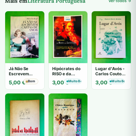
Mais em
Literatura Portuguesa
Ver todos →
Já Não Se
Hipócrates do
Lugar d'Avós -
Escrevem
RISO e da
Carlos Couto
Cartas de Amor
LOUCURA
Amaral
Bom
Muito Bom
Muito Bom
5,00
€
3,00
€
3,00
€
- Mário
Zambujal