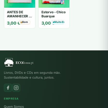
ANTES DE
Estorvo - Chico
AMANHECER -
Buarque
ruy de oliveira
Bom
Muito Bom
3,00
€
3,00
€
Livros, DVDs e CDs em segunda mão.
Sustentabilidade e cultura, juntos.
EMPRESA
Quem Somos