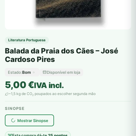
Literatura Portuguesa
Balada da Praia dos Cães – José
Cardoso Pires
Bom
Disponível em loja
Estado:
5,00
€
IVA incl.
~1,5 kg de CO
poupados ao escolher segunda mão
2
SINOPSE
plantar árvores reais
Mostrar Sinopse
Esta compra dá-te
25 pontos