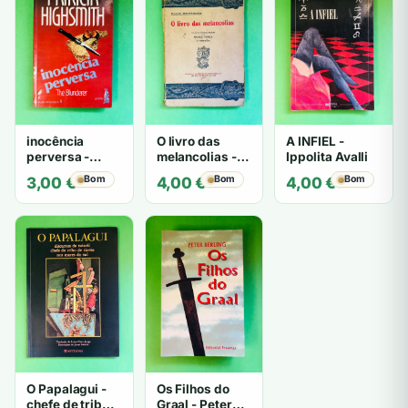
inocência
O livro das
A INFIEL -
perversa -
melancolias -
Ippolita Avalli
PATRICIA
Paulo
Bom
Bom
Bom
3,00
€
4,00
€
4,00
€
HIGHSMITH
Mantegazza
O Papalagui -
Os Filhos do
chefe de tribo
Graal - Peter