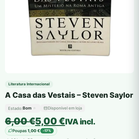
Literatura Internacional
A Casa das Vestais – Steven Saylor
Bom
Disponível em loja
Estado:
O
O
6,00
€
5,00
€
IVA incl.
preço
preço
Poupas
1,00
€
-17%