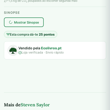
original
atual
~1,5 kg de CO
poupados ao escolher segunda mão
2
era:
é:
SINOPSE
6,00 €.
5,00 €.
plantar árvores reais
Mostrar Sinopse
Esta compra dá-te
25 pontos
Vendido pela
Ecolivros.pt
Loja verificada · Envio rápido
Mais de
Steven Saylor