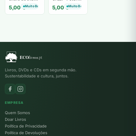
de tiavéa
Berling
Muito Bom
Muito Bom
5,00
€
5,00
€
Livros, DVDs e CDs em segunda mão.
Sustentabilidade e cultura, juntos.
EMPRESA
Quem Somos
Doar Livros
Política de Privacidade
Política de Devoluções