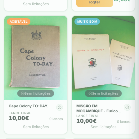
rogfer
Sem licitações
ACEITÁVEL
MUITO BOM
Sem licitações
Sem licitações
Cape Colony TO-DAY.
MISSÃO EM
MOÇAMBIQUE - Eurico
LANCE FINAL
Dias Nogueira
LANCE FINAL
10,00€
0 lances
10,00€
0 lances
Sem licitações
Sem licitações