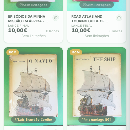
Sem licitações
Sem licitações
EPISÓDIOS DA MINHA
ROAD ATLAS AND
MISSÃO EM ÁFRICA -
TOURING GUIDE OF
EURICO DIAS NOGUEIRA .
SOUTHERN AFRICA
LANCE FINAL
LANCE FINAL
10,00€
10,00€
Arcebispo Primaz
0 lances
0 lances
Sem licitações
Sem licitações
BOM
BOM
Luís Brandão Coelho
manuelagc1971