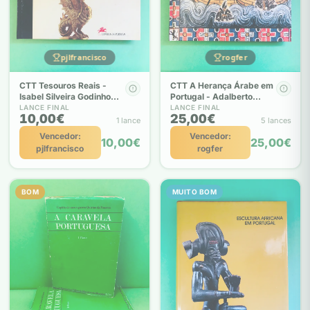
pjlfrancisco
rogfer
CTT Tesouros Reais -
CTT A Herança Árabe em
Isabel Silveira Godinho
Portugal - Adalberto
Ana Maria Batalha Reis
Alves
LANCE FINAL
LANCE FINAL
10,00€
25,00€
1 lance
5 lances
Vencedor:
Vencedor:
10,00€
25,00€
pjlfrancisco
rogfer
BOM
MUITO BOM