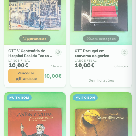
pjlfrancisco
Sem licitações
CTT V Centenário do
CTT Portugal em
Hospital Real de Todos os
conversa de génios
Santos - Irisalva Moita
LANCE FINAL
LANCE FINAL
10,00€
10,00€
1 lance
0 lances
Vencedor:
10,00€
pjlfrancisco
Sem licitações
MUITO BOM
MUITO BOM