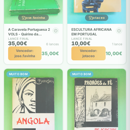
jose.favinha
jotaceo
A Caravela Portuguesa 2
ESCULTURA AFRICANA
VOLS - Quirino da
EM PORTUGAL
Fonseca
LANCE FINAL
LANCE FINAL
35,00€
10,00€
6 lances
1 lance
Vencedor:
Vencedor:
35,00€
10,00€
jose.favinha
jotaceo
MUITO BOM
MUITO BOM