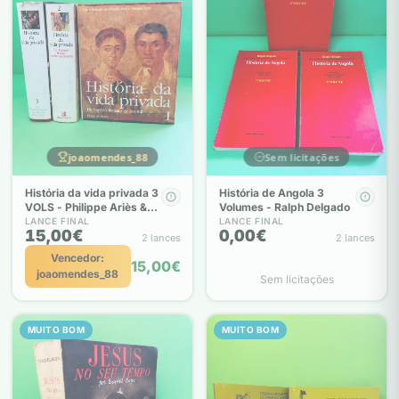
joaomendes_88
Sem licitações
História da vida privada 3
História de Angola 3
VOLS - Philippe Ariès &
Volumes - Ralph Delgado
Georges Duby
LANCE FINAL
LANCE FINAL
15,00€
0,00€
2 lances
2 lances
Vencedor:
15,00€
joaomendes_88
Sem licitações
MUITO BOM
MUITO BOM