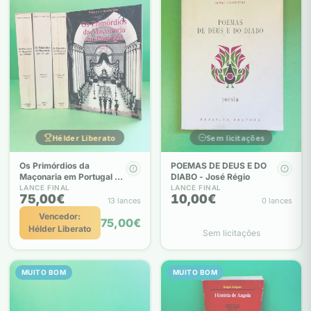
Hélder Liberato
Sem licitações
Os Primórdios da
POEMAS DE DEUS E DO
Maçonaria em Portugal 4
DIABO - José Régio
Volumes - 1ª Edição Graça
LANCE FINAL
LANCE FINAL
75,00€
10,00€
da Silva Dias J. S. da Silva
13 lances
0 lances
Dias 1986
Vencedor:
75,00€
Hélder Liberato
Sem licitações
MUITO BOM
MUITO BOM