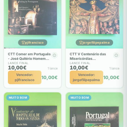
pjlfrancisco
jorgefilipepalma
CTT Comer em Português
CTT V Centenário das
- José Quitério Homem
Misericórdias
Cardoso
Portuguesas - Ivo
LANCE FINAL
LANCE FINAL
10,00€
10,00€
Carneiro de Sousa
1 lance
1 lance
Vencedor:
Vencedor:
10,00€
10,00€
pjlfrancisco
jorgefilipepalma
MUITO BOM
MUITO BOM