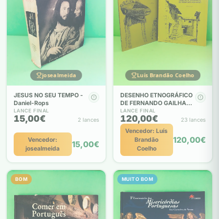
josealmeida
Luís Brandão Coelho
JESUS NO SEU TEMPO -
DESENHO ETNOGRÁFICO
Daniel-Rops
DE FERNANDO GAILHANO
- Fernando Gailhano
LANCE FINAL
LANCE FINAL
15,00€
120,00€
2 lances
23 lances
Vencedor: Luís
120,00€
Vencedor:
Brandão
15,00€
josealmeida
Coelho
BOM
MUITO BOM