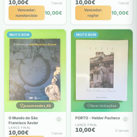
10,00€
10,00€
1 lance
1 lance
Vencedor:
Vencedor:
10,00€
10,00€
nunotarcisio
rogfer
MUITO BOM
MUITO BOM
joaomendes_88
Sem licitações
O Mundo de São
PORTO - Helder Pacheco
Francisco Xavier
LANCE FINAL
LANCE FINAL
10,00€
0 lances
10,00€
1 lance