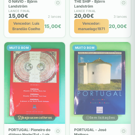
O NAVIO - Björm
THE SHIP - Björrn
Landström
Landström
LANCE FINAL
LANCE FINAL
15,00€
20,00€
2 lances
3 lances
Vencedor: Luís
Vencedor:
15,00€
20,00€
Brandão Coelho
manuelagc1971
MUITO BOM
MUITO BOM
jbajoucoecolivros
Sem licitações
PORTUGAL: Pioneiro do
PORTUGAL - José
diálogo Norte/Sul - Luís
Mattoso