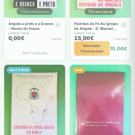
Sem licitações
FrancesJose
Angola a preto e a branco
Padrões da Fé As igrejas
- Neves de Sousa
de Angola - D. Manuel
Nunes Gabriel
LANCE FINAL
LANCE FINAL
0,00€
15,00€
1 lance
2 lances
Vencedor:
15,00€
FrancesJose
Sem licitações
MUITO BOM
BOM