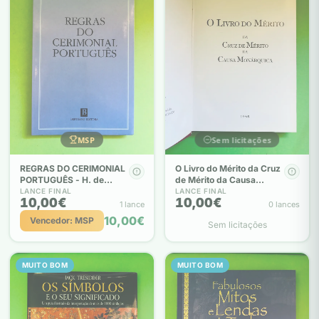
MSP
Sem licitações
REGRAS DO CERIMONIAL
O Livro do Mérito da Cruz
PORTUGUÊS - H. de
de Mérito da Causa
Mendonça e Cunha
Monárquica
LANCE FINAL
LANCE FINAL
10,00€
10,00€
1 lance
0 lances
10,00€
Vencedor: MSP
Sem licitações
MUITO BOM
MUITO BOM