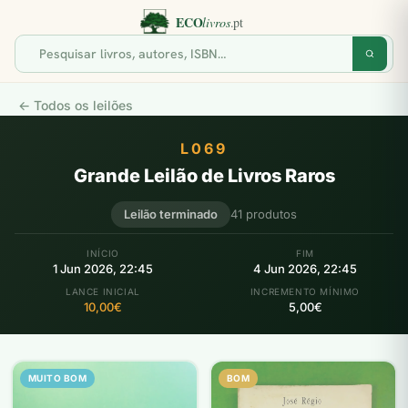
← Todos os leilões
L069
Grande Leilão de Livros Raros
Leilão terminado
41 produtos
INÍCIO
FIM
1 Jun 2026, 22:45
4 Jun 2026, 22:45
LANCE INICIAL
INCREMENTO MÍNIMO
10,00€
5,00€
MUITO BOM
BOM