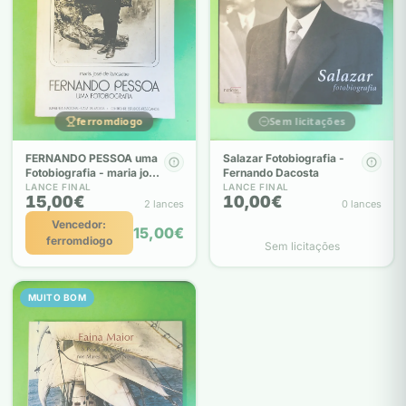
ferromdiogo
Sem licitações
FERNANDO PESSOA uma
Salazar Fotobiografia -
Fotobiografia - maria josé
Fernando Dacosta
de lancastre
LANCE FINAL
LANCE FINAL
15,00€
10,00€
2 lances
0 lances
Vencedor:
15,00€
ferromdiogo
Sem licitações
MUITO BOM