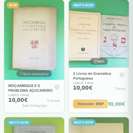
BOM
MUITO BOM
MSP
2 Livros de Gramática
Sem licitações
Portuguesa
LANCE FINAL
MOÇAMBIQUE E O
10,00€
1 lance
PROBLEMA AÇUCAREIRO
LANCE FINAL
10,00€
0 lances
10,00€
Vencedor: MSP
Sem licitações
MUITO BOM
MUITO BOM