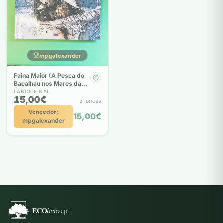
mpgalexander
Faina Maior (A Pesca do
Bacalhau nos Mares da
Terra Nova)
LANCE FINAL
15,00€
2 lances
Vencedor:
15,00€
mpgalexander