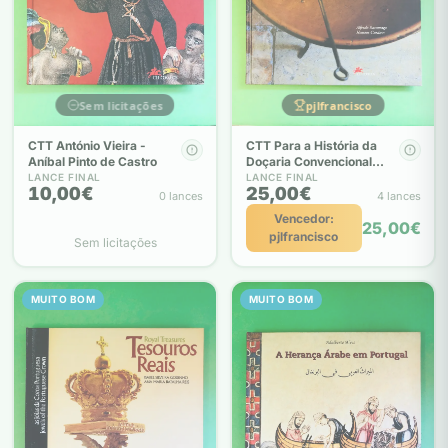
Sem licitações
pjlfrancisco
CTT António Vieira -
CTT Para a História da
Aníbal Pinto de Castro
Doçaria Convencional
Portuguesa - Alfredo
LANCE FINAL
LANCE FINAL
10,00€
25,00€
Saramago, Homen
0 lances
4 lances
Carroso
Vencedor:
25,00€
pjlfrancisco
Sem licitações
MUITO BOM
MUITO BOM