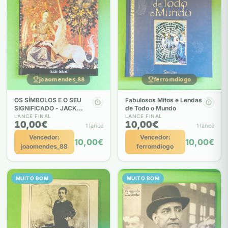
joaomendes_88
ferromdiogo
OS SÍMBOLOS E O SEU
Fabulosos Mitos e Lendas
SIGNIFICADO - JACK
de Todo o Mundo
TRESIDDER
LANCE FINAL
LANCE FINAL
10,00€
10,00€
1 lance
1 lance
Vencedor:
Vencedor:
10,00€
10,00€
joaomendes_88
ferromdiogo
MUITO BOM
MUITO BOM